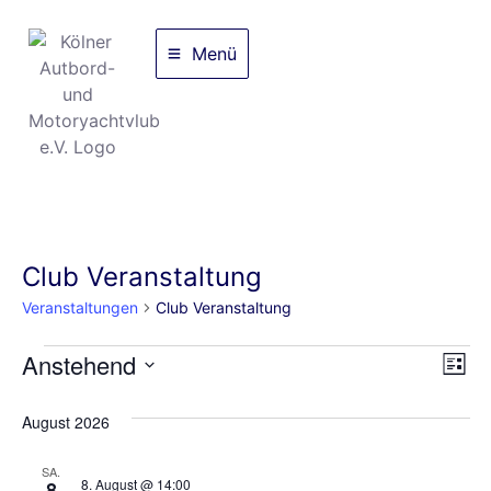
Menü
Club Veranstaltung
Veranstaltungen
Club Veranstaltung
An
Ve
Anstehend
Liste
Datum
An
Nav
wählen.
August 2026
Na
SA.
8. August @ 14:00
8