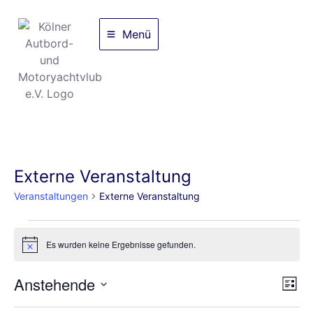
Menü
Externe Veranstaltung
Veranstaltungen
Externe Veranstaltung
Es wurden keine Ergebnisse gefunden.
Hinweis
An
Ve
Anstehende
Liste
Datum
An
Nav
wählen.